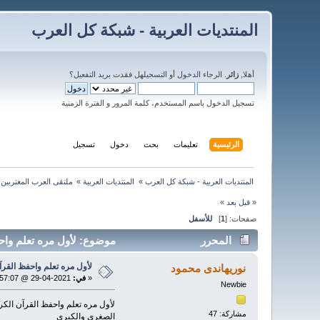
المنتديات العربية - شبكة كل العرب
أهلا,
زائر
. الرجاء
الدخول
أو
التسجيل
هل فقدت
بريد التفعيل؟
تسجيل الدخول باسم المستخدم، كلمة المرور و الفترة الزمنية
الرئيسية
تعليمات
بحث
دخول
تسجيل
المنتديات العربية - شبكة كل العرب
»
المنتديات العربية
»
ملتقى العرب المغتربين
»
« قبل
بعد »
صفحات: [
1
]
للأسفل
المحرر
موضوع: لأول مره تعلم واحفظ ال
لأول مره تعلم واحفظ القرآن
نوريهاندى محمود
«
في:
2021-04-29 @ 23:57:07 »
Newbie
لأول مره تعلم واحفظ القرآن الكر
مشاركة: 47
الصغرى والكبرى