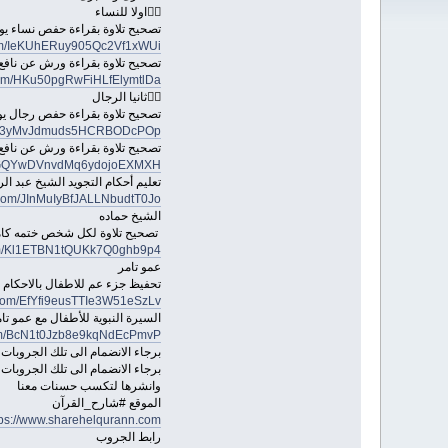
💂‍♀️اولا للنساء
تصحيح تلاوة بقراءة حفص نساء يوم 
.com/IeKUhERuy905Qc2Vf1xWUi
تصحيح تلاوة بقراءة ورش عن نافع
.com/HKu50pgRwFiHLfElymtlDa
💂‍♂️ثانيا الرجال
تصحيح تلاوة بقراءة حفص رجال يوم
om/G3yMvJdmuds5HCRBODcPOp
تصحيح تلاوة بقراءة ورش عن نافع 
om/GQYwDVnvdMq6ydojoEXMXH
تعليم أحكام التجويد الشيخ عبد ال
p.com/JInMuIyBfJALLNbudtT0Jo
الشيخ حماده
تصحيح تلاوة لكل شخص ختمه كامله
com/Kl1ETBN1tQUKk7Q0ghb9p4
عمو تامر
تحفيظ جزء عم للاطفال بالاحكام وال
p.com/EfYfi9eusTTIe3W51eSzLv
السيرة النبوية للأطفال مع عمو ت
com/BcN1t0Jzb8e9kqNdEcPmvP
برجاء الانضمام الى تلك الجروبات 
برجاء الانضمام الى تلك الجروبات 
وانشرها لتكسب حسنات معنا
الموقع #شارح_القرآن
tps://www.sharehelqurann.com/
رابط الجروب