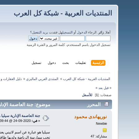
المنتديات العربية - شبكة كل العرب
أهلا,
زائر
. الرجاء
الدخول
أو
التسجيل
هل فقدت
بريد التفعيل؟
تسجيل الدخول باسم المستخدم، كلمة المرور و الفترة الزمنية
الرئيسية
تعليمات
بحث
دخول
تسجيل
المنتديات العربية - شبكة كل العرب
»
المنتدى العربي الماليزي
»
دليل العقارات و 
« قبل
بعد »
صفحات: [
1
]
للأسفل
المحرر
موضوع: جنة العاصمة الإدارية 
جنة العاصمة الإدارية سي
نوريهاندى محمود
«
في:
2020-09-24 @ 11:39:44 »
Newbie
سيليا هو عبارة عن اسم لاتيني يعن
مشاركة: 47
تحب ممارسة الرياضة ولديها طاقة و