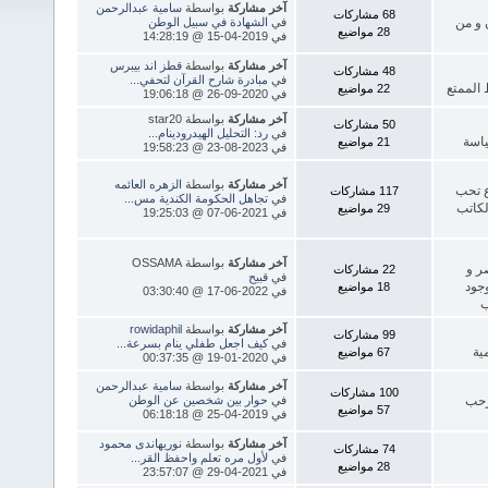
آخر مشاركة
بواسطة
سامية عبدالرحمن
68 مشاركات
 و من
في
الشهادة في سبيل الوطن
28 مواضيع
في 2019-04-15 @ 14:28:19
آخر مشاركة
بواسطة
قطز اند بيبرس
48 مشاركات
في
مبادرة شارح القرآن لتحفي...
 الممتع
22 مواضيع
في 2020-09-26 @ 19:06:18
آخر مشاركة
بواسطة star20
50 مشاركات
في
رد: التحليل الهيدرودينام...
ياسة
21 مواضيع
في 2023-08-23 @ 19:58:23
آخر مشاركة
بواسطة
الزهره العائمه
ع تحب
117 مشاركات
في
تجاهل الحكومة الكندية مس...
لكاتب
29 مواضيع
في 2021-06-07 @ 19:25:03
آخر مشاركة
بواسطة OSSAMA
ر و
22 مشاركات
في
قبيح
جود
18 مواضيع
في 2022-06-17 @ 03:30:40
آخر مشاركة
بواسطة
rowidaphil
99 مشاركات
في
كيف اجعل طفلي ينام بسرعة...
ية
67 مواضيع
في 2020-01-19 @ 00:37:35
آخر مشاركة
بواسطة
سامية عبدالرحمن
100 مشاركات
رحب
في
حوار بين شخصين عن الوطن
57 مواضيع
في 2019-04-25 @ 06:18:18
آخر مشاركة
بواسطة
نوريهاندى محمود
74 مشاركات
في
لأول مره تعلم واحفظ القر...
28 مواضيع
في 2021-04-29 @ 23:57:07