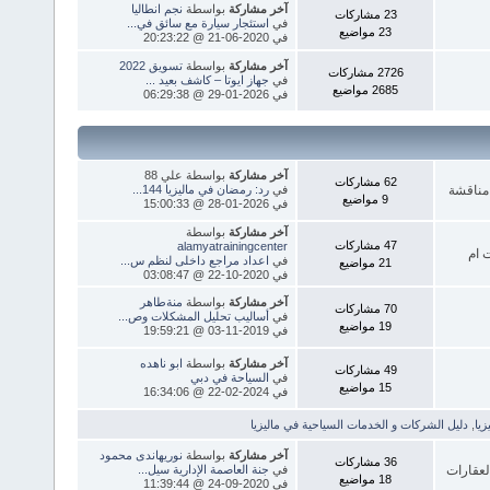
آخر مشاركة
بواسطة
نجم انطاليا
23 مشاركات
في
استئجار سيارة مع سائق في...
23 مواضيع
في 2020-06-21 @ 20:23:22
آخر مشاركة
بواسطة
تسويق 2022
2726 مشاركات
في
جهاز ايوتا – كاشف بعيد ...
2685 مواضيع
في 2026-01-29 @ 06:29:38
آخر مشاركة
بواسطة علي 88
62 مشاركات
 مناقشة
في
رد: رمضان في ماليزيا 144...
9 مواضيع
في 2026-01-28 @ 15:00:33
آخر مشاركة
بواسطة
47 مشاركات
alamyatrainingcenter
 ام
في
اعداد مراجع داخلى لنظم س...
21 مواضيع
في 2020-10-22 @ 03:08:47
آخر مشاركة
بواسطة
منةطاهر
70 مشاركات
في
أساليب تحليل المشكلات وص...
19 مواضيع
في 2019-11-03 @ 19:59:21
آخر مشاركة
بواسطة
ابو ناهده
49 مشاركات
في
السياحة في دبي
15 مواضيع
في 2024-02-22 @ 16:34:06
يا
,
دليل الشركات و الخدمات السياحية في ماليزيا
آخر مشاركة
بواسطة
نوريهاندى محمود
36 مشاركات
لعقارات
في
جنة العاصمة الإدارية سيل...
18 مواضيع
في 2020-09-24 @ 11:39:44